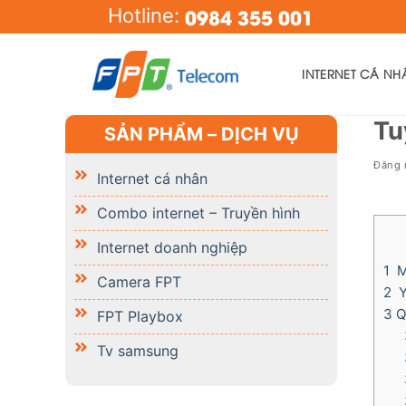
Skip
0984 355 001
Hotline:
to
content
INTERNET CÁ NH
Tu
SẢN PHẨM – DỊCH VỤ
Đăng
Internet cá nhân
Combo internet – Truyền hình
Internet doanh nghiệp
1
Mô
Camera FPT
2
Yê
3
Qu
FPT Playbox
Tv samsung