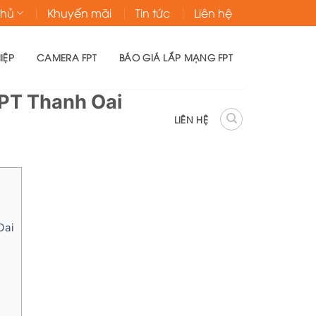
chủ
Khuyến mãi
Tin tức
Liên hệ
IỆP
CAMERA FPT
BÁO GIÁ LẮP MẠNG FPT
PT Thanh Oai
LIÊN HỆ
Oai