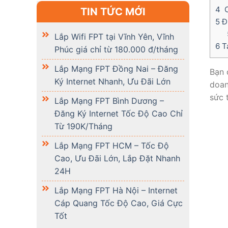
4
C
TIN TỨC MỚI
5
Đị
Lắp Wifi FPT tại Vĩnh Yên, Vĩnh
6
Tạ
Phúc giá chỉ từ 180.000 đ/tháng
Lắp Mạng FPT Đồng Nai – Đăng
Bạn 
Ký Internet Nhanh, Ưu Đãi Lớn
doan
sức 
Lắp Mạng FPT Bình Dương –
Đăng Ký Internet Tốc Độ Cao Chỉ
Từ 190K/Tháng
Lắp Mạng FPT HCM – Tốc Độ
Cao, Ưu Đãi Lớn, Lắp Đặt Nhanh
24H
Lắp Mạng FPT Hà Nội – Internet
Cáp Quang Tốc Độ Cao, Giá Cực
Tốt