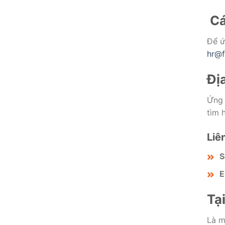
Cá
Để ứ
hr@f
Đị
Ứng 
tìm 
Liê
S
E
Tạ
Là m