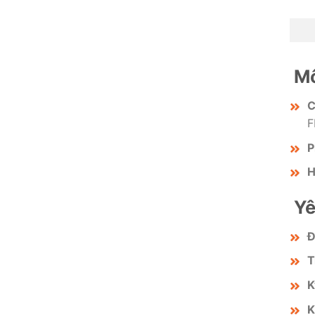
Mô
C
F
P
H
Yê
Đ
T
K
K