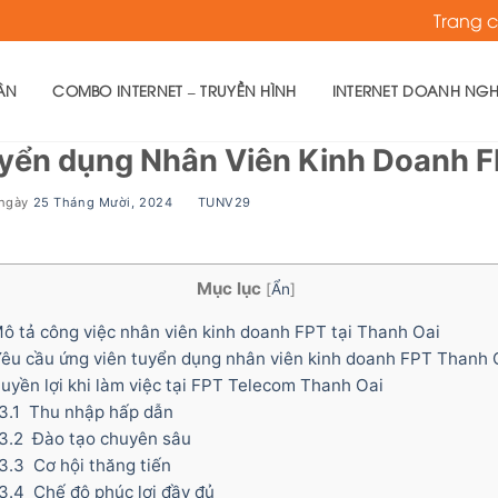
Trang 
ÂN
COMBO INTERNET – TRUYỀN HÌNH
INTERNET DOANH NGH
yển dụng Nhân Viên Kinh Doanh F
 ngày
25 Tháng Mười, 2024
BY
TUNV29
Mục lục
[
Ẩn
]
 tả công việc nhân viên kinh doanh FPT tại Thanh Oai
u cầu ứng viên tuyển dụng nhân viên kinh doanh FPT Thanh 
yền lợi khi làm việc tại FPT Telecom Thanh Oai
3.1
Thu nhập hấp dẫn
3.2
Đào tạo chuyên sâu
3.3
Cơ hội thăng tiến
3.4
Chế độ phúc lợi đầy đủ