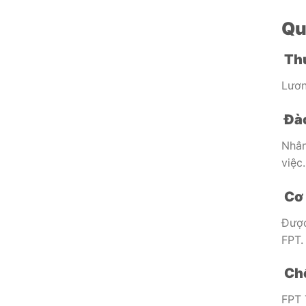
Qu
Thu
Lươn
Đào
Nhân
việc.
Cơ 
Được
FPT.
Chế
FPT 