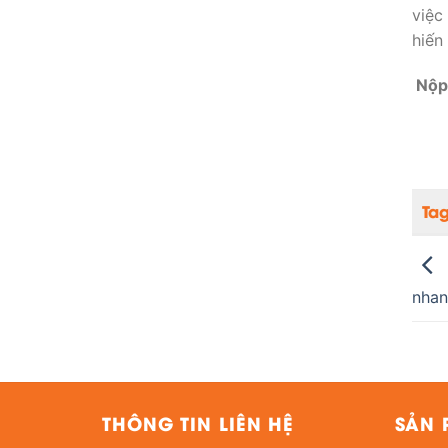
việc
hiến
Nộp 
Ta
nhan
THÔNG TIN LIÊN HỆ
SẢN 