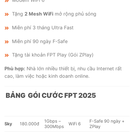
Modem WiFi 6
Tặng
2 Mesh WiFi
mở rộng phủ sóng
Miễn phí 3 tháng Ultra Fast
Miễn phí 90 ngày F-Safe
Tặng tài khoản FPT Play (Gói ZPlay)
Phù hợp:
Nhà lớn nhiều thiết bị, nhu cầu Internet rất
cao, làm việc hoặc kinh doanh online.
BẢNG GÓI CƯỚC FPT 2025
TÊN
GIÁ
THIẾT
TỐC ĐỘ
ƯU ĐÃI
GÓI
CƯỚC
BỊ
1Gbps –
F-Safe 90 ngày +
Sky
180.000đ
WiFi 6
300Mbps
ZPlay