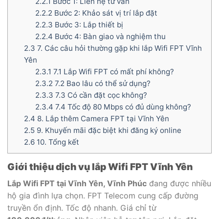
2.2.1
Bước 1: Liên hệ tư vấn
2.2.2
Bước 2: Khảo sát vị trí lắp đặt
2.2.3
Bước 3: Lắp thiết bị
2.2.4
Bước 4: Bàn giao và nghiệm thu
2.3
7. Các câu hỏi thường gặp khi lắp Wifi FPT Vĩnh
Yên
2.3.1
7.1 Lắp Wifi FPT có mất phí không?
2.3.2
7.2 Bao lâu có thể sử dụng?
2.3.3
7.3 Có cần đặt cọc không?
2.3.4
7.4 Tốc độ 80 Mbps có đủ dùng không?
2.4
8. Lắp thêm Camera FPT tại Vĩnh Yên
2.5
9. Khuyến mãi đặc biệt khi đăng ký online
2.6
10. Tổng kết
Giới thiệu dịch vụ lắp Wifi FPT Vĩnh Yên
Lắp Wifi FPT tại Vĩnh Yên, Vĩnh Phúc
đang được nhiều
hộ gia đình lựa chọn. FPT Telecom cung cấp đường
truyền ổn định. Tốc độ nhanh. Giá chỉ từ