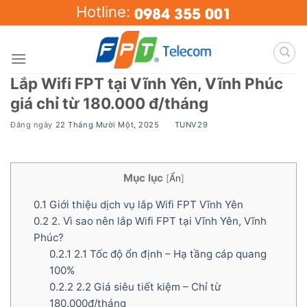
Skip
0984 355 001
Hotline:
to
content
Lắp Wifi FPT tại Vĩnh Yên, Vĩnh Phúc
giá chỉ từ 180.000 đ/tháng
Đăng ngày
22 Tháng Mười Một, 2025
BY
TUNV29
Mục lục
[
Ẩn
]
0.1
Giới thiệu dịch vụ lắp Wifi FPT Vĩnh Yên
0.2
2. Vì sao nên lắp Wifi FPT tại Vĩnh Yên, Vĩnh
Phúc?
0.2.1
2.1 Tốc độ ổn định – Hạ tầng cáp quang
100%
0.2.2
2.2 Giá siêu tiết kiệm – Chỉ từ
180.000đ/tháng