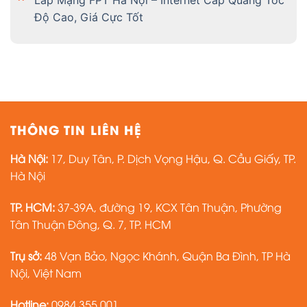
Lắp Mạng FPT Hà Nội – Internet Cáp Quang Tốc
Độ Cao, Giá Cực Tốt
THÔNG TIN LIÊN HỆ
Hà Nội:
17, Duy Tân, P. Dịch Vọng Hậu, Q. Cầu Giấy, TP.
Hà Nội
TP. HCM:
37-39A, đường 19, KCX Tân Thuận, Phường
Tân Thuận Đông, Q. 7, TP. HCM
Trụ sở:
48 Vạn Bảo, Ngọc Khánh, Quận Ba Đình, TP Hà
Nội, Việt Nam
Hotline:
0984 355 001