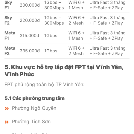
Sky
1Gbps –
WiFi 6 +
Ultra Fast 3 tháng
200.000đ
F1
300Mbps
1 Mesh
+ F-Safe + ZPlay
Sky
1Gbps –
WiFi 6 +
Ultra Fast 3 tháng
220.000đ
F2
300Mbps
2 Mesh
+ F-Safe + ZPlay
Meta
WiFi 6 +
Ultra Fast 3 tháng
315.000đ
1Gbps
F1
1 Mesh
+ F-Safe + ZPlay
Meta
WiFi 6 +
Ultra Fast 3 tháng
335.000đ
1Gbps
F2
2 Mesh
+ F-Safe + ZPlay
5. Khu vực hỗ trợ lắp đặt FPT tại Vĩnh Yên,
Vĩnh Phúc
FPT phủ rộng toàn bộ TP Vĩnh Yên:
5.1 Các phường trung tâm
Phường Ngô Quyền
Phường Tích Sơn