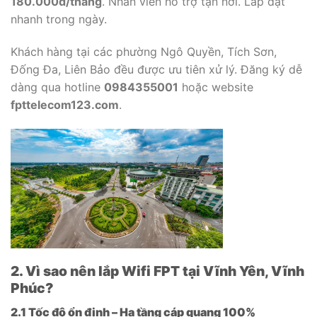
180.000đ/tháng
. Nhân viên hỗ trợ tận nơi. Lắp đặt
nhanh trong ngày.
Khách hàng tại các phường Ngô Quyền, Tích Sơn,
Đống Đa, Liên Bảo đều được ưu tiên xử lý. Đăng ký dễ
dàng qua hotline
0984355001
hoặc website
fpttelecom123.com
.
2. Vì sao nên lắp Wifi FPT tại Vĩnh Yên, Vĩnh
Phúc?
2.1 Tốc độ ổn định – Hạ tầng cáp quang 100%