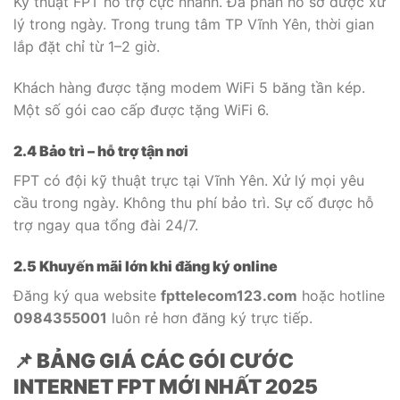
Kỹ thuật FPT hỗ trợ cực nhanh. Đa phần hồ sơ được xử
lý trong ngày. Trong trung tâm TP Vĩnh Yên, thời gian
lắp đặt chỉ từ 1–2 giờ.
Khách hàng được tặng modem WiFi 5 băng tần kép.
Một số gói cao cấp được tặng WiFi 6.
2.4 Bảo trì – hỗ trợ tận nơi
FPT có đội kỹ thuật trực tại Vĩnh Yên. Xử lý mọi yêu
cầu trong ngày. Không thu phí bảo trì. Sự cố được hỗ
trợ ngay qua tổng đài 24/7.
2.5 Khuyến mãi lớn khi đăng ký online
Đăng ký qua website
fpttelecom123.com
hoặc hotline
0984355001
luôn rẻ hơn đăng ký trực tiếp.
📌 BẢNG GIÁ CÁC GÓI CƯỚC
INTERNET FPT MỚI NHẤT 2025