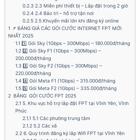
0.2.3
2.3 Miễn phí thiết bị – Lắp đặt trong 2 giờ
0.2.4
2.4 Bảo trì – hỗ trợ tận nơi
0.2.5
2.5 Khuyến mãi lớn khi đăng ký online
1
📌 BẢNG GIÁ CÁC GÓI CƯỚC INTERNET FPT MỚI
NHẤT 2025
1.1
1️⃣ Gói Sky (1Gbps – 300Mbps) – 180.000đ/tháng
1.2
2️⃣ Gói Sky F1 (1Gbps – 300Mbps) –
200.000đ/tháng
1.3
3️⃣ Gói Sky F2 (1Gbps – 300Mbps) –
220.000đ/tháng
1.4
4️⃣ Gói Meta F1 (1Gbps) – 315.000đ/tháng
1.5
5️⃣ Gói Meta F2 (1Gbps) – 335.000đ/tháng
2
BẢNG GÓI CƯỚC FPT 2025
2.1
5. Khu vực hỗ trợ lắp đặt FPT tại Vĩnh Yên, Vĩnh
Phúc
2.1.1
5.1 Các phường trung tâm
2.1.2
5.2 Các xã
2.2
6. Quy trình đăng ký lắp Wifi FPT tại Vĩnh Yên