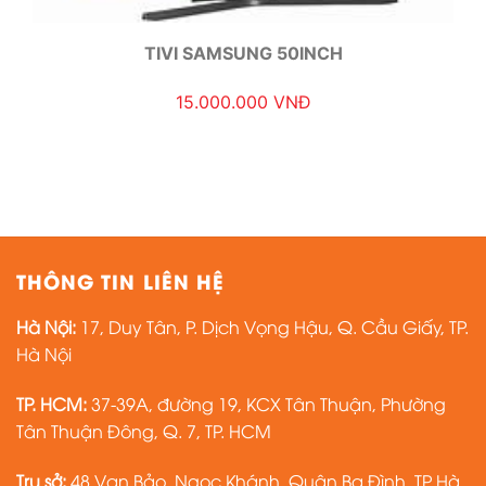
TIVI SAMSUNG 50INCH
15.000.000 VNĐ
THÔNG TIN LIÊN HỆ
Hà Nội:
17, Duy Tân, P. Dịch Vọng Hậu, Q. Cầu Giấy, TP.
Hà Nội
TP. HCM:
37-39A, đường 19, KCX Tân Thuận, Phường
Tân Thuận Đông, Q. 7, TP. HCM
Trụ sở:
48 Vạn Bảo, Ngọc Khánh, Quận Ba Đình, TP Hà