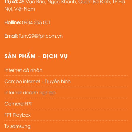
Trụ sở:
48 Vạn Bảo, Ngọc Khánh, Quận Ba Đình, TP Hà
Nội, Việt Nam
Hotline:
0984 355 001
Email:
Tunv29@fpt.com.vn
SẢN PHẨM – DỊCH VỤ
Internet cá nhân
Combo internet – Truyền hình
Internet doanh nghiệp
Camera FPT
FPT Playbox
Tv samsung