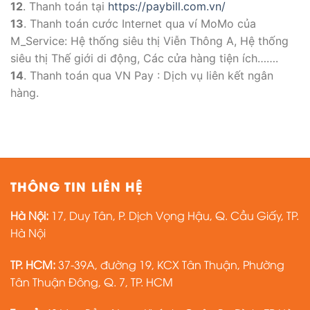
12
. Thanh toán tại
https://paybill.com.vn/
13
. Thanh toán cước Internet qua ví MoMo của
M_Service: Hệ thống siêu thị Viễn Thông A, Hệ thống
siêu thị Thế giới di động, Các cửa hàng tiện ích…….
14
. Thanh toán qua VN Pay : Dịch vụ liên kết ngân
hàng.
THÔNG TIN LIÊN HỆ
Hà Nội:
17, Duy Tân, P. Dịch Vọng Hậu, Q. Cầu Giấy, TP.
Hà Nội
TP. HCM:
37-39A, đường 19, KCX Tân Thuận, Phường
Tân Thuận Đông, Q. 7, TP. HCM