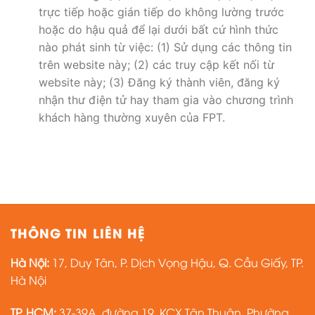
trực tiếp hoặc gián tiếp do không lường trước
hoặc do hậu quả để lại dưới bất cứ hình thức
nào phát sinh từ việc: (1) Sử dụng các thông tin
trên website này; (2) các truy cập kết nối từ
website này; (3) Đăng ký thành viên, đăng ký
nhận thư điện tử hay tham gia vào chương trình
khách hàng thường xuyên của FPT.
THÔNG TIN LIÊN HỆ
Hà Nội:
17, Duy Tân, P. Dịch Vọng Hậu, Q. Cầu Giấy, TP.
Hà Nội
TP. HCM:
37-39A, đường 19, KCX Tân Thuận, Phường