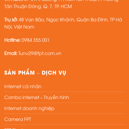
Tân Thuận Đông, Q. 7, TP. HCM
Trụ sở:
48 Vạn Bảo, Ngọc Khánh, Quận Ba Đình, TP Hà
Nội, Việt Nam
Hotline:
0984 355 001
Email:
Tunv29@fpt.com.vn
SẢN PHẨM – DỊCH VỤ
Internet cá nhân
Combo internet – Truyền hình
Internet doanh nghiệp
Camera FPT