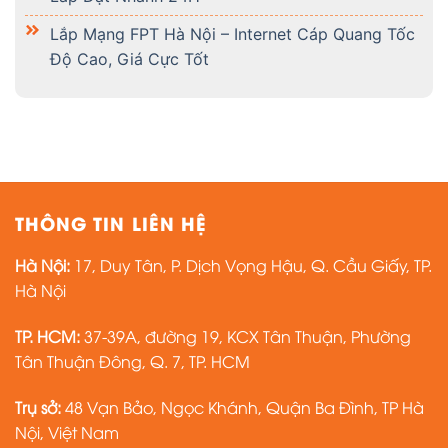
Lắp Mạng FPT Hà Nội – Internet Cáp Quang Tốc
Độ Cao, Giá Cực Tốt
THÔNG TIN LIÊN HỆ
Hà Nội:
17, Duy Tân, P. Dịch Vọng Hậu, Q. Cầu Giấy, TP.
Hà Nội
TP. HCM:
37-39A, đường 19, KCX Tân Thuận, Phường
Tân Thuận Đông, Q. 7, TP. HCM
Trụ sở:
48 Vạn Bảo, Ngọc Khánh, Quận Ba Đình, TP Hà
Nội, Việt Nam