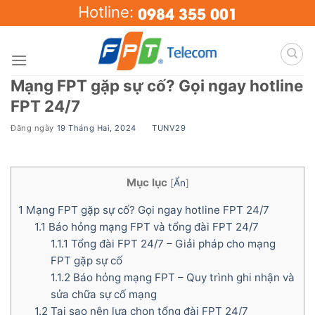
Skip
0984 355 001
Hotline:
to
content
Mạng FPT gặp sự cố? Gọi ngay hotline
FPT 24/7
Đăng ngày
19 Tháng Hai, 2024
BY
TUNV29
Mục lục
[
Ẩn
]
1
Mạng FPT gặp sự cố? Gọi ngay hotline FPT 24/7
1.1
Báo hỏng mạng FPT và tổng đài FPT 24/7
1.1.1
Tổng đài FPT 24/7 – Giải pháp cho mạng
FPT gặp sự cố
1.1.2
Báo hỏng mạng FPT – Quy trình ghi nhận và
sửa chữa sự cố mạng
1.2
Tại sao nên lựa chọn tổng đài FPT 24/7