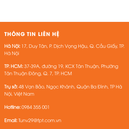
THÔNG TIN LIÊN HỆ
Hà Nội:
17, Duy Tân, P. Dịch Vọng Hậu, Q. Cầu Giấy, TP.
Hà Nội
TP. HCM:
37-39A, đường 19, KCX Tân Thuận, Phường
Tân Thuận Đông, Q. 7, TP. HCM
Trụ sở:
48 Vạn Bảo, Ngọc Khánh, Quận Ba Đình, TP Hà
Nội, Việt Nam
Hotline:
0984 355 001
Email:
Tunv29@fpt.com.vn