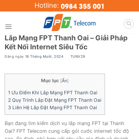
Skip
0984 355 001
Hotline:
to
content
Lắp Mạng FPT Thanh Oai – Giải Pháp
Kết Nối Internet Siêu Tốc
Đăng ngày
16 Tháng Mười, 2024
BY
TUNV29
Mục lục
[
Ẩn
]
1
Ưu Điểm Khi Lắp Mạng FPT Thanh Oai
2
Quy Trình Lắp Đặt Mạng FPT Thanh Oai
3
Liên Hệ Lắp Đặt Mạng FPT Thanh Oai
Bạn đang tìm kiếm dịch vụ lắp mạng FPT tại Thanh
Oai? FPT Telecom cung cấp gói cước internet tốc độ
cao, ổn định, phù hợp với nhu cầu gia đình và doanh