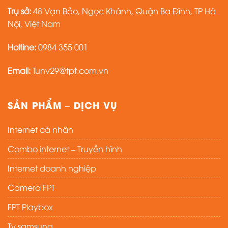
Trụ sở:
48 Vạn Bảo, Ngọc Khánh, Quận Ba Đình, TP Hà
Nội, Việt Nam
Hotline:
0984 355 001
Email:
Tunv29@fpt.com.vn
SẢN PHẨM – DỊCH VỤ
Internet cá nhân
Combo internet – Truyền hình
Internet doanh nghiệp
Camera FPT
FPT Playbox
Tv samsung