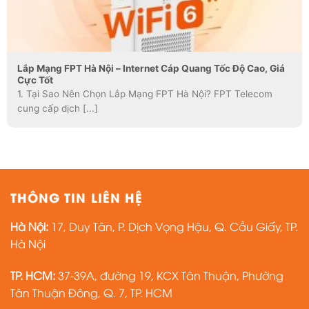
Lắp Mạng FPT Hà Nội – Internet Cáp Quang Tốc Độ Cao, Giá
Cực Tốt
1. Tại Sao Nên Chọn Lắp Mạng FPT Hà Nội? FPT Telecom
cung cấp dịch [...]
THÔNG TIN LIÊN HỆ
Hà Nội:
17, Duy Tân, P. Dịch Vọng Hậu, Q. Cầu Giấy, TP.
Hà Nội
TP. HCM:
37-39A, đường 19, KCX Tân Thuận, Phường
Tân Thuận Đông, Q. 7, TP. HCM